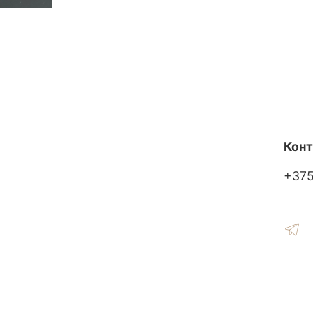
Кон
+37