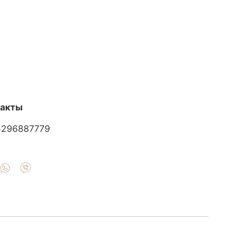
такты
5296887779