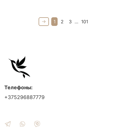
1
2
3
…
101
Телефоны:
+375296887779