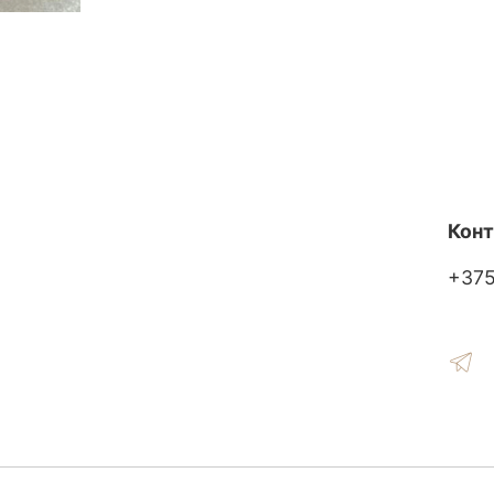
Кон
+37