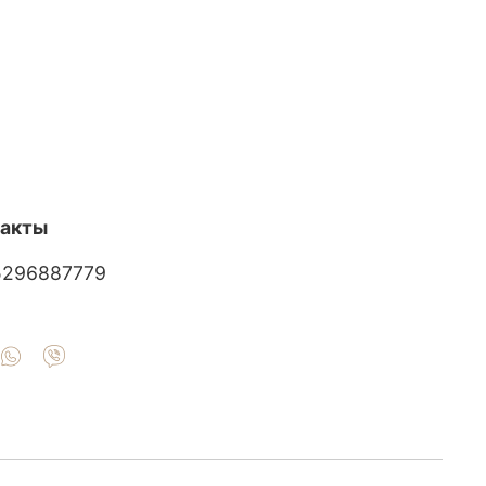
такты
5296887779