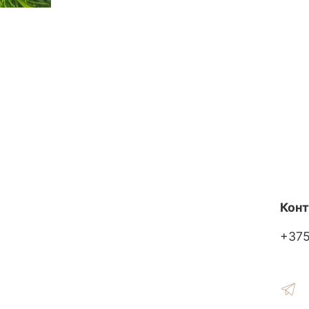
Кон
+37