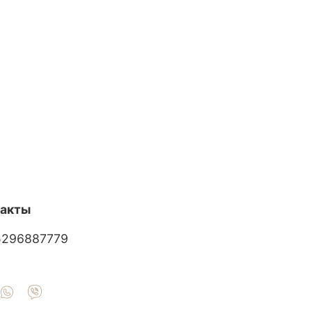
такты
5296887779