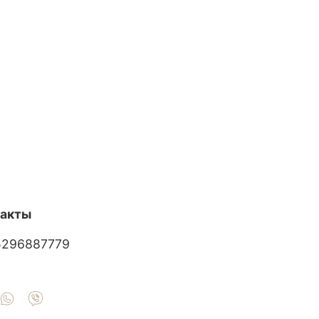
такты
5296887779