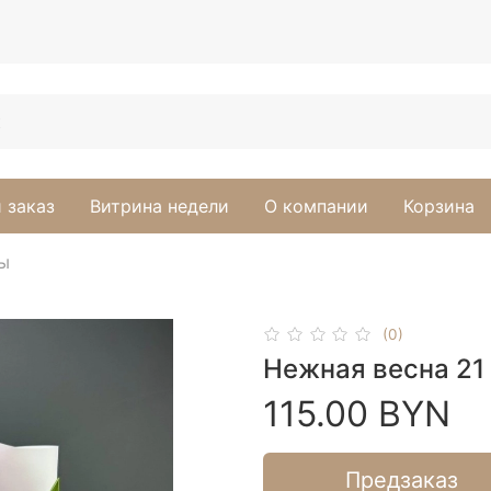
 заказ
Витрина недели
О компании
Корзина
ы
(0)
Нежная весна 21
115.00 BYN
Предзаказ