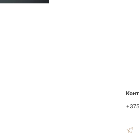
Кон
+37